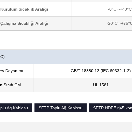
Kurulum Sıcaklık Aralığı
-0°C ~+40°C
Çalışma Sıcaklığı Aralığı
-20°C ~+75°
VC)
ev Dayanımı
GB/T 18380.12 (IEC 60332-1-2)
n Sınıfı CM
UL 1581
lu Ağ Kablosu
SFTP Toplu Ağ Kablosu
SFTP HDPE rj45 kon