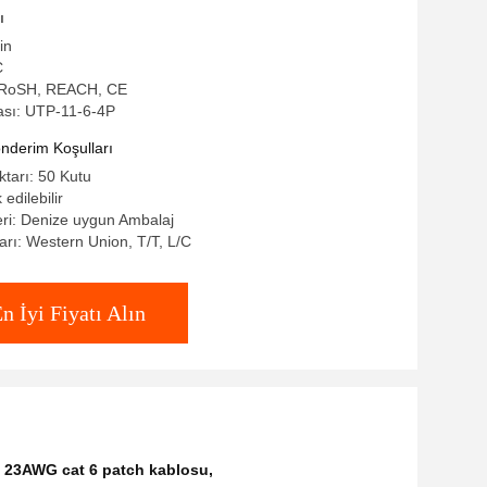
ı
in
C
L, RoSH, REACH, CE
sı: UTP-11-6-4P
derim Koşulları
ktarı: 50 Kutu
 edilebilir
leri: Denize uygun Ambalaj
rı: Western Union, T/T, L/C
n İyi Fiyatı Alın
,
23AWG cat 6 patch kablosu
,