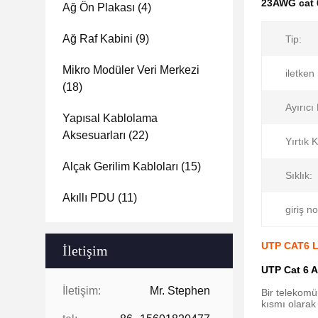
23AWG cat 
Ağ Ön Plakası
(4)
Ağ Raf Kabini
(9)
Tip:
Mikro Modüler Veri Merkezi
iletke
(18)
Ayırıc
Yapısal Kablolama
Aksesuarları
(22)
Yırtık 
Alçak Gerilim Kabloları
(15)
Sıklık:
Akıllı PDU
(11)
giriş no
UTP CAT6 L
İletişim
UTP Cat 6 
İletişim:
Mr. Stephen
Bir telekomü
kısmı olarak