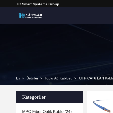
TC Smart Systems Group
Ev
>
Ürünler
>
Toplu Ağ Kablosu
>
UTP CAT6 LAN Kablos
Kategoriler
MPO Fiber Optik Kablo
(24)