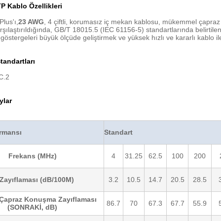
 Kablo Özellikleri
Plus'ı,
23 AWG
, 4 çiftli, korumasız iç mekan kablosu, mükemmel çapraz
arşılaştırıldığında, GB/T 18015.5 (IEC 61156-5) standartlarında belirti
göstergeleri büyük ölçüde geliştirmek ve yüksek hızlı ve kararlı kablo ile
andartları
C.2
ylar
ormansı
Standart
Frekans (MHz)
4
31.25
62.5
100
200
 Zayıflaması (dB/100M)
3.2
10.5
14.7
20.5
28.5
 Çapraz Konuşma Zayıflaması
86.7
70
67.3
67.7
55.9
(SONRAKİ, dB)