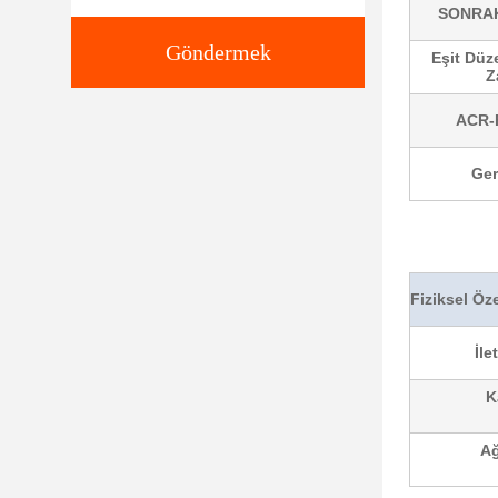
SONRAK
Göndermek
Eşit Dü
Z
ACR-
Ger
Fiziksel Öze
İle
K
Ağ