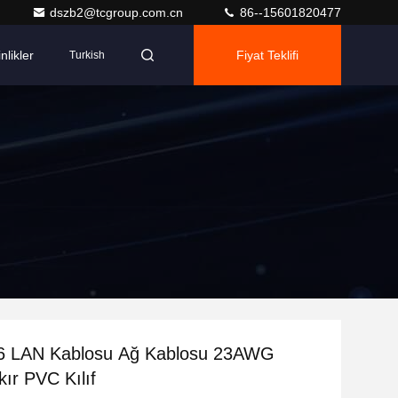
dszb2@tcgroup.com.cn
86--15601820477
nlikler
Fiyat Teklifi
Turkish
 LAN Kablosu Ağ Kablosu 23AWG
kır PVC Kılıf