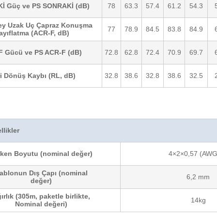
İ Güç ve PS SONRAKİ (dB)
78
63.3
57.4
61.2
54.3
zey Uzak Uç Çapraz Konuşma
77
78.9
84.5
83.8
84.9
ayıflatma (ACR-F, dB)
F Gücü ve PS ACR-F (dB)
72.8
62.8
72.4
70.9
69.7
i Dönüş Kaybı (RL, dB)
32.8
38.6
32.8
38.6
32.5
llikler
tken Boyutu (nominal değer)
4×2×0,57 (AWG
ablonun Dış Çapı (nominal
6,2 mm
değer)
ırlık (305m, paketle birlikte,
14kg
Nominal değeri)