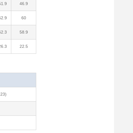
51.9
46.9
62.9
60
62.3
58.9
26.3
22.5
23)