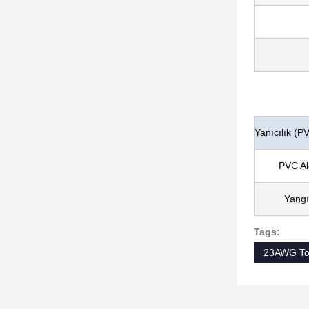
Yanıcılık (P
PVC Al
Yangı
Tags:
23AWG Top