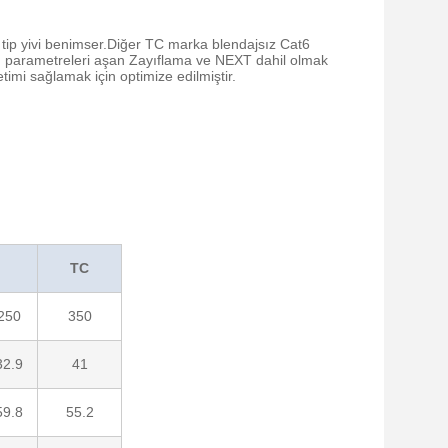
 tip yivi benimser.Diğer TC marka blendajsız Cat6
len parametreleri aşan Zayıflama ve NEXT dahil olmak
timi sağlamak için optimize edilmiştir.
TC
250
350
32.9
41
59.8
55.2