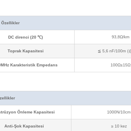
 Özellikler
93,8Ω/km
DC direnci (20 ℃)
Toprak Kapasitesi
≦ 5,6 nF/100m (
0MHz Karakteristik Empedans
100Ω±15Ω
ellikler
trüzyon Önleme Kapasitesi
1000N/10cm
Anti-Şok Kapasitesi
≥ 10 kez