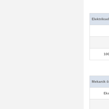
Elektriksel
10
Mekanik öz
Eks