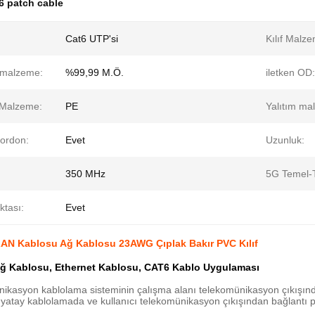
6 patch cable
Cat6 UTP'si
Kılıf Malze
n malzeme:
%99,99 M.Ö.
iletken OD:
ı Malzeme:
PE
Yalıtım ma
Kordon:
Evet
Uzunluk:
350 MHz
5G Temel-T
ktası:
Evet
AN Kablosu Ağ Kablosu 23AWG Çıplak Bakır PVC Kılıf
Ağ Kablosu, Ethernet Kablosu, CAT6 Kablo Uygulaması
nikasyon kablolama sisteminin çalışma alanı telekomünikasyon çıkışın
 yatay kablolamada ve kullanıcı telekomünikasyon çıkışından bağlantı 