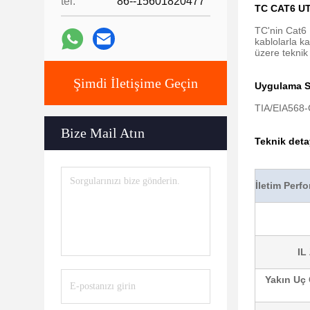
tel:
86--15601820477
TC CAT6 UTP
TC'nin Cat6 
kablolarla k
üzere teknik 
Şimdi İletişime Geçin
Uygulama St
TIA/EIA568-
Bize Mail Atın
Teknik deta
İletim Perf
IL
Yakın Uç