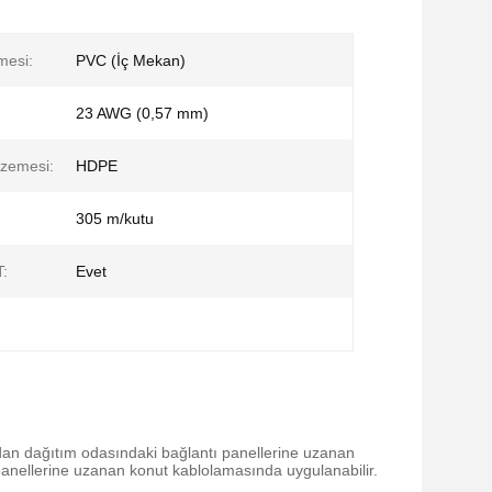
mesi:
PVC (İç Mekan)
23 AWG (0,57 mm)
lzemesi:
HDPE
305 m/kutu
:
Evet
dan dağıtım odasındaki bağlantı panellerine uzanan
panellerine uzanan konut kablolamasında uygulanabilir.