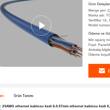
Ürün Detaylar
Menşe yeri: Ç
Marka adı: T
Sertifika: U
Model numara
Ödeme ve Gön
Min sipariş mi
Fiyat: Pazarlık
Ambalaj bilgi
Ödeme koşulla
E
arı
Ürün Tanımı
k:
23AWG ethernet kablosu kedi 6.0.57mm ethernet kablosu kedi 6