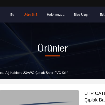
Ev
Ürün:% S
Hakkımızda
Bize Ulaşın
Etki
Ürünler
u Ağ Kablosu 23AWG Çıplak Bakır PVC Kılıf
UTP CAT6
Çıplak Ba