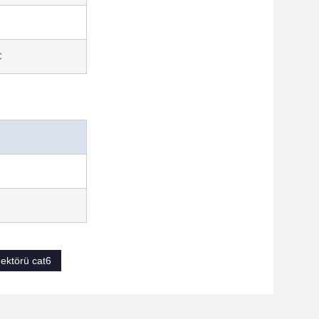
C
ektörü cat6