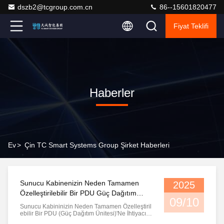
dszb2@tcgroup.com.cn
86--15601820477
Fiyat Teklifi
Haberler
Ev
>
Çin TC Smart Systems Group Şirket Haberleri
Sunucu Kabinenizin Neden Tamamen
2025
Özelleştirilebilir Bir PDU Güç Dağıtım
09/10
Birimine İhtiyacı Var
Sunucu Kabininizin Neden Tamamen Özelleştiril
Ebilir Bir PDU (Güç Dağıtım Ünitesi)'ne İhtiyacı V
Ar? Güç Dağıtım Ünitesi (PDU) Soket Sistemi: M