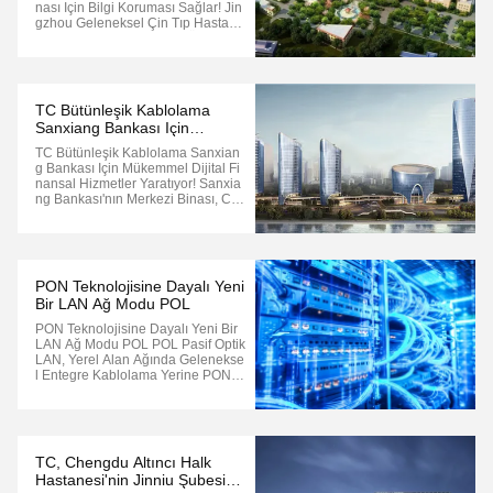
Nası Için Bilgi Koruması Sağlar! Jin
Gzhou Geleneksel Çin Tıp Hastane
Si'nin Geleneksel Çin Tıp Özelliği B
Inası, Hubei Eyaleti, Jingzhou Şehr
I, Jiangjin Doğu Yolu No. 172,topla
M Inşaat Alanı 70İnşaat Içeriği, Dış
Hasta Ve Hastane Şarj ...
TC Bütünleşik Kablolama
Sanxiang Bankası Için
Mükemmel Dijital Finansal
TC Bütünleşik Kablolama Sanxian
Hizmetler Yaratıyor!
G Bankası Için Mükemmel Dijital Fi
Nansal Hizmetler Yaratıyor! Sanxia
Ng Bankası'nın Merkezi Binası, Cha
Ngsha, Yuelu Bölgesi, Binjiang Yen
I Şehir, F4-A Arazisinde Yer Almakt
Adır.Ve Uluslararası Tanınmış Tasar
Im Firması Pei Architects Tarafında
N Tasarlandı.Proje, Sanxiang ...
PON Teknolojisine Dayalı Yeni
Bir LAN Ağ Modu POL
PON Teknolojisine Dayalı Yeni Bir
LAN Ağ Modu POL POL Pasif Optik
LAN, Yerel Alan Ağında Gelenekse
L Entegre Kablolama Yerine PON T
Eknolojisini Uyguluyor.PON Pasif O
Ptik Ağının Ayırt Edici Özelliği, Bir N
Okta-Çok Nokta Mimarisini Gerçekl
Eştirmesidir.Tek Bir Optik Fiber'ın Bi
Rden Fazla Uç Noktaya ...
TC, Chengdu Altıncı Halk
Hastanesi'nin Jinniu Şubesinin