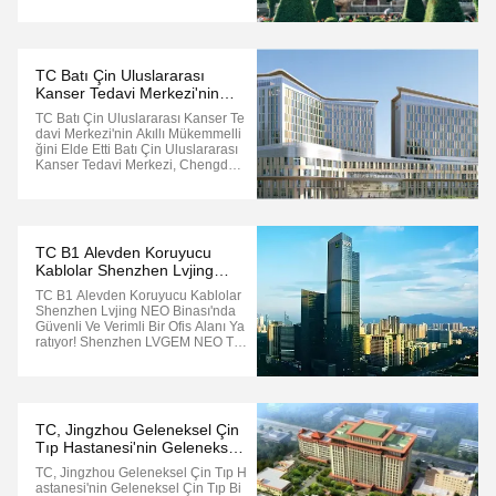
Px; Max-Width: 800px; Margin: 0 Au
To; Box-Sizing: Border-Box; } .gtr-C
Ontainer-K1j2l3 P { Font-Size: 14p
X; Margin-Bottom: 1em; Text-Align:
Left !important; Word...
TC Batı Çin Uluslararası
Kanser Tedavi Merkezi'nin
Akıllı Mükemmelliğini Elde Etti
TC Batı Çin Uluslararası Kanser Te
Davi Merkezi'nin Akıllı Mükemmelli
Ğini Elde Etti Batı Çin Uluslararası
Kanser Tedavi Merkezi, Chengdu
Medical Health Investment Group
Co., Ltd., Sichuan Üniversitesi Batı
Çin Hastanesi Ve Tianfu Uluslarara
Sı Biocity Tarafından Ortaklaşa Inşa
Edilmiştir..Grup 1, ...
TC B1 Alevden Koruyucu
Kablolar Shenzhen Lvjing
NEO Binası'nda Güvenli Ve
TC B1 Alevden Koruyucu Kablolar
Verimli Bir Ofis Alanı
Shenzhen Lvjing NEO Binası'nda
Yaratıyor!
Güvenli Ve Verimli Bir Ofis Alanı Ya
Ratıyor! Shenzhen LVGEM NEO To
Wer, Kuzeyde Xiangmihu Yeni Fina
Nsal Merkezi'ne Bitişik Ve Güneyde
Shenzhen Körfezi Ve Hong Kong'a
Bakıyor.Önemli Konum Avantajların
A Sahiptir Ve Fortune 500 Şirketleri
TC, Jingzhou Geleneksel Çin
Nin ...
Tıp Hastanesi'nin Geleneksel
Çin Tıp Binası Için Bilgi
TC, Jingzhou Geleneksel Çin Tıp H
Koruması Sağlar!
Astanesi'nin Geleneksel Çin Tıp Bi