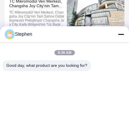
TC Mikromodül Veri Merkezi,
Changsha Joy City'nin Tam
Sahne Dijitalleşmesini
TC Mikromodül Veri Merkezi, Chan
Pekiştiriyor
Gsha Joy City'nin Tam Sahne Dijital
Leşmesini Pekiştiriyor Changsha Jo
Y City, Kaifu Bölgesi'nin "Üç Başken
T"in Canlanmasını Sağlayan Kilit Bir
Projedir.ve Kültürel Simge "Üç Müz
Stephen
E Ve Bir Salon"Üstelik Bu Şehir, Be
Nzersiz Kıyı Kaynaklarına Ve Olağa
1
2
Nüstü Endüstriyel ...
9:36 AM
Good day, what product are you looking for?
TC Smart Systems Group
dszb2@tcgroup.com.cn
86--15601820477
No.618, Guangxing Rd, Songjiang Bölgesi, Şangay, Çin
Halk Cumhuriyeti