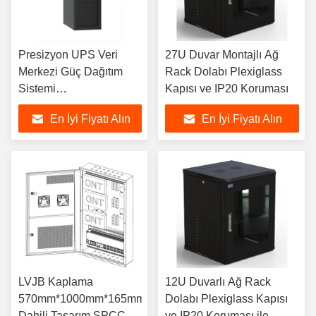
Presizyon UPS Veri
27U Duvar Montajlı Ağ
Merkezi Güç Dağıtım
Rack Dolabı Plexiglass
Sistemi
Kapısı ve IP20 Koruması
60KVA/90KVA/120KVA
En İyi Fiyatı Alın
En İyi Fiyatı Alın
LVJB Kaplama
12U Duvarlı Ağ Rack
570mm*1000mm*165mm
Dolabı Plexiglass Kapısı
Dahili Tasarım SPCC
ve IP20 Koruması ile