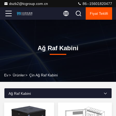
dszb2@tcgroup.com.cn
86--15601820477
Fiyat Teklifi
Ağ Raf Kabini
Ev
>
Ürünler
>
Çin Ağ Raf Kabini
Ağ Raf Kabini