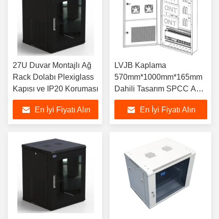
27U Duvar Montajlı Ağ
LVJB Kaplama
Rack Dolabı Plexiglass
570mm*1000mm*165mm
Kapısı ve IP20 Koruması
Dahili Tasarım SPCC Ağ
Rack Kabinesi
En İyi Fiyatı Alın
En İyi Fiyatı Alın