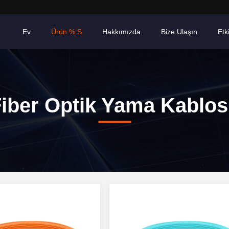
Ev
Ürün:% S
Hakkımızda
Bize Ulaşın
Etki
iber Optik Yama Kablo