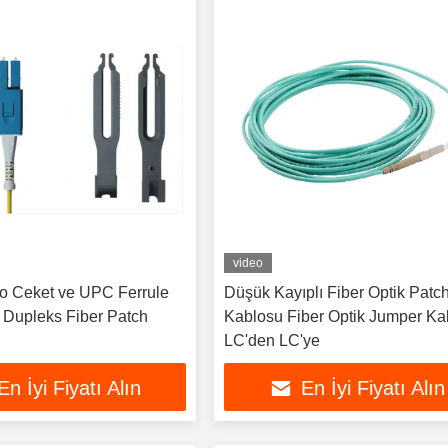
video
o Ceket ve UPC Ferrule
Düşük Kayıplı Fiber Optik Patc
k Dupleks Fiber Patch
Kablosu Fiber Optik Jumper Ka
LC'den LC'ye
En İyi Fiyatı Alın
En İyi Fiyatı Alın