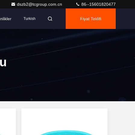
dszb2@tcgroup.com.cn
86--15601820477
nlikler
Fiyat Teklifi
Turkish
su