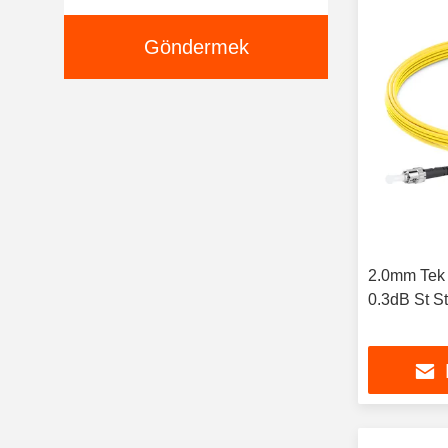
Göndermek
2.0mm Tek
0.3dB St S