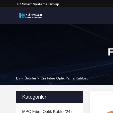
TC Smart Systems Group
F
Ev
>
Ürünler
>
Çin Fiber Optik Yama Kablosu
Kategoriler
MPO Fiber Optik Kablo
(24)