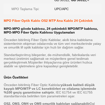
GB 50311;
GB 50311;<
MPO Taşlama Tipi:
UPC/APC
MPO Fiber Optik Kablo OS2 MTP Ana Kablo 24 Çekirdek
MPO-MPO gövde kablosu, 24 çekirdekli MPO/MTP kablosu,
MPO-MPO Fiber Optic Kablosu Uygulamaları
Önceden bitirilmiş Fiber Optic Kablolar, akıllı bina kablolama
sistemlerinin ekipman odalarında ve tüm veri merkezlerinde yatay
ve omurilik lif optik kablolar için hızlı bir dağıtım sağlar.
Standartlaştırılmış bileşenler, de-mühendislik, fabrikalarda veri
merkezi üretimini sağlamak ve müşterilere genel teslimatı
gerçekleştirmek.Müşteriler ihtiyaçlarına göre ürünleri hızlıca
alabilir ve işletmelere göre kapasiteyi genişletebilir.
Ürün Özellikleri
Önceden bitirilmiş Fiber Optic Kablolar
yüksek kaliteli düşük
kayıplı MPO/MTP ve LC konektörleri ve cilalama işleminde
%100 geçiş garantisine sahiptir
, IEC 61754 ve IEC 61755
standartlarında belirtilen tüm parametreleri aşar.
OS2, OM3, OM4 ve OM5 omurilik kabloları sağlanabilir
Dal