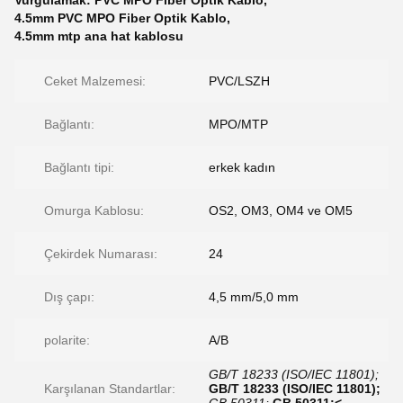
Vurgulamak:
PVC MPO Fiber Optik Kablo
,
4.5mm PVC MPO Fiber Optik Kablo
,
4.5mm mtp ana hat kablosu
Ceket Malzemesi:
PVC/LSZH
Bağlantı:
MPO/MTP
Bağlantı tipi:
erkek kadın
Omurga Kablosu:
OS2, OM3, OM4 ve OM5
Çekirdek Numarası:
24
Dış çapı:
4,5 mm/5,0 mm
polarite:
A/B
GB/T 18233 (ISO/IEC 11801);
Karşılanan Standartlar:
GB/T 18233 (ISO/IEC 11801);