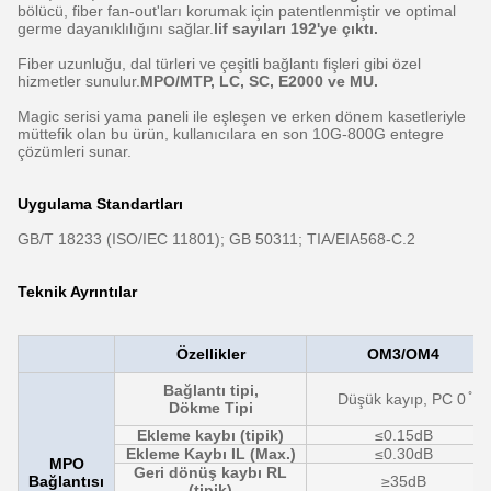
bölücü, fiber fan-out'ları korumak için patentlenmiştir ve optimal
germe dayanıklılığını sağlar.
lif sayıları 192'ye çıktı.
Fiber uzunluğu, dal türleri ve çeşitli bağlantı fişleri gibi özel
hizmetler sunulur.
MPO/MTP, LC, SC, E2000 ve MU.
Magic serisi yama paneli ile eşleşen ve erken dönem kasetleriyle
müttefik olan bu ürün, kullanıcılara en son 10G-800G entegre
çözümleri sunar.
Uygulama Standartları
GB/T 18233 (ISO/IEC 11801); GB 50311; TIA/EIA568-C.2
Teknik Ayrıntılar
Özellikler
OM3/OM4
Bağlantı tipi,
Düşük kayıp, PC 0 ̊
Dökme Tipi
Ekleme kaybı (tipik)
≤0.15dB
Ekleme Kaybı IL (Max.)
≤0.30dB
MPO
Geri dönüş kaybı RL
Bağlantısı
≥35dB
(tipik)