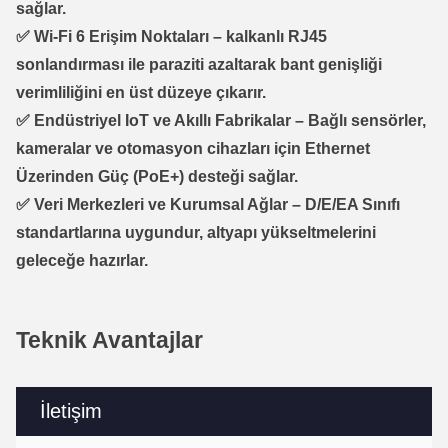
sağlar.
✅
Wi-Fi 6 Erişim Noktaları
–
kalkanlı RJ45
sonlandırması
ile paraziti azaltarak bant genişliği
verimliliğini en üst düzeye çıkarır.
✅
Endüstriyel IoT ve Akıllı Fabrikalar
– Bağlı sensörler,
kameralar ve otomasyon cihazları için
Ethernet
Üzerinden Güç (PoE+)
desteği sağlar.
✅
Veri Merkezleri ve Kurumsal Ağlar
–
D/E/EA Sınıfı
standartlarına
uygundur, altyapı yükseltmelerini
geleceğe hazırlar.
Teknik Avantajlar
İletişim