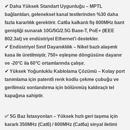
✔
Daha Yüksek Standart Uygunluğu
– MPTL
bağlantıları, geleneksel kanal testlerinden
%30 daha
fazla kararlılık
gerektirir.
Cat6a kalkanlı fiş
600MHz bant
genişliği
sunarak
10G/5G/2.5G Base-T, PoE+ (IEEE
802.3at)
ve endüstriyel Ethernet'i destekler.
✔
Endüstriyel Sınıf Dayanıklılık
–
Nikel bazlı alaşımlı
kasa
ile üretilmiştir,
750+ eşleşme döngüsüne
dayanır
ve
-20°C ila 60°C
ortamlarında çalışır.
✔
Yüksek Yoğunluklu Kablolama Çözümü
– Kolay port
tanımlama için
patentli renk kodlu çekme çubuğu
ve
gerilimsiz sonlandırma için
bölünmüş kaldıraçlı tel
kapağına
sahiptir.
✅
5G Baz İstasyonları
– Yüksek hızlı geri taşıma için
kararlı
350MHz (Cat6) / 600MHz (Cat6a)
sinyal iletimi