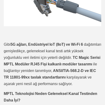
Gibi
5G ağları, Endüstriyel IoT (IIoT) ve Wi-Fi 6
dağıtımları
genişledikçe, geleneksel kanal testi artık yüksek
yoğunluklu veri iletimi için yeterli değildir.
TC Magic Serisi
MPTL Modüler RJ45 Fişi
kalkanlı modüler tasarımı
ile
bağlantıyı yeniden tanımlıyor,
ANSI/TIA-568.2-D ve IEC
TR 11801-99xx taslak standartlarını
karşılayarak ve
aşarak yeni nesil ağ performansı sağlıyor.
MPTL Teknolojisi Neden Geleneksel Kanal Testinden
Daha İyi?