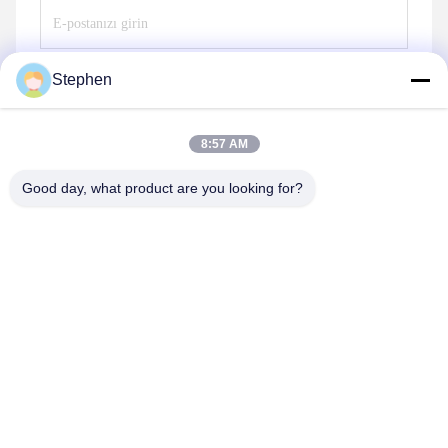
Stephen
Göndermek
8:57 AM
Good day, what product are you looking for?
TC Smart Systems Group
dszb2@tcgroup.com.cn
86--15601820477
No.618, Guangxing Rd, Songjiang Bölgesi, Şangay, Çin
Halk Cumhuriyeti