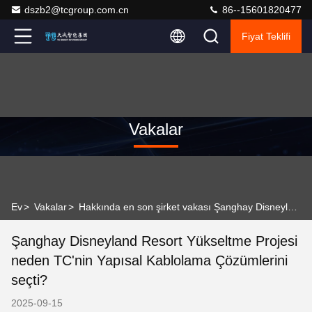
dszb2@tcgroup.com.cn
86--15601820477
Fiyat Teklifi
Vakalar
Ev
>
Vakalar
>
Hakkında en son şirket vakası Şanghay Disneyland Resort Yükseltme Projesi neden TC'nin Yapısal Kablolama Çözümlerini seçti?
Şanghay Disneyland Resort Yükseltme Projesi
neden TC'nin Yapısal Kablolama Çözümlerini
seçti?
2025-09-15