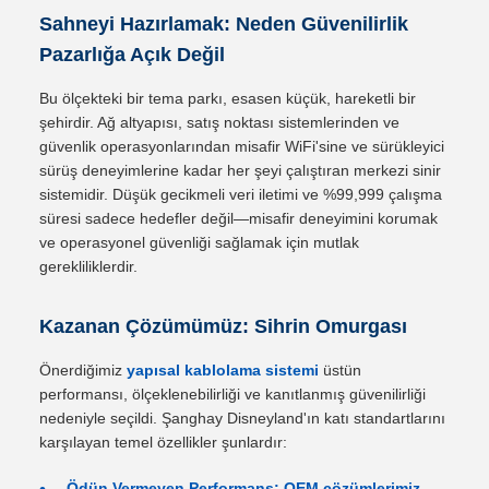
Sahneyi Hazırlamak: Neden Güvenilirlik
Pazarlığa Açık Değil
Bu ölçekteki bir tema parkı, esasen küçük, hareketli bir
şehirdir. Ağ altyapısı, satış noktası sistemlerinden ve
güvenlik operasyonlarından misafir WiFi'sine ve sürükleyici
sürüş deneyimlerine kadar her şeyi çalıştıran merkezi sinir
sistemidir. Düşük gecikmeli veri iletimi ve %99,999 çalışma
süresi sadece hedefler değil—misafir deneyimini korumak
ve operasyonel güvenliği sağlamak için mutlak
gerekliliklerdir.
Kazanan Çözümümüz: Sihrin Omurgası
Önerdiğimiz
yapısal kablolama sistemi
üstün
performansı, ölçeklenebilirliği ve kanıtlanmış güvenilirliği
nedeniyle seçildi. Şanghay Disneyland'ın katı standartlarını
karşılayan temel özellikler şunlardır:
Ödün Vermeyen Performans:
OEM çözümlerimiz