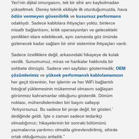
Yeri'nin dijital omurgasını, tek bir sihir anı kaybolmadan
yükseltmek. Disney teknik ekibiyle ilk oturduğumuzda, hava
ödün vermeyen güvenilirlik
ve
kusursuz performans
odaklıydı. Sadece kablolara ihtiyaçları yoktu; binlerce
misafir bağlantısını, kritik operasyonları ve gelecekteki
yenilikleri idare edebilecek, aynı zamanda göz önünde
gizlenecek kadar sağlam bir sinir sistemine ihtiyaçları vardı.
Sadece özelliklere değil, arkasındaki hikayeye de kulak
verdik. Sunumumuz, miras ve harikalar hakkında bir
sohbete dönüştü. Sadece veri sayfaları göstermedik;
OEM
çözümlerimiz
ve
yüksek performanslı kablolamamızın
her geçit töreninin, her işlemin ve her WiFi bağlantılı
fotoğraf yüklemesinin mükemmel olmasını sağlayan
görünmez kahramanlar olduğunu gösterdik. Dönüm
noktası, mühendislerinden biri başını sallayıp
'Anlıyorsunuz. Bu sadece bir proje değil; bir gösteri.'
dediğinde geldi. İşte o zaman sadece tedarikçi
olmadığımızı; hikayelerinin bir sonraki bölümünü
yazmalarına yardımcı olmakla görevlendirilmiş, sihirde
ortak olduğumuzu anladık."